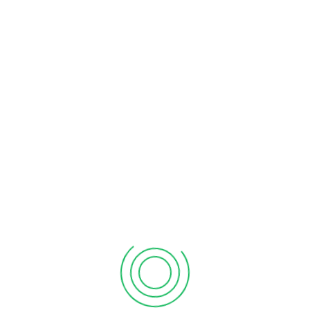
İÇİN
GEREKLİ
BELGELER
için
iliş tarihi
25.02.2003
ve öncesi tarihli olan kişiler E-Devlet
sına haç ücretini yatırarak alabilirler.